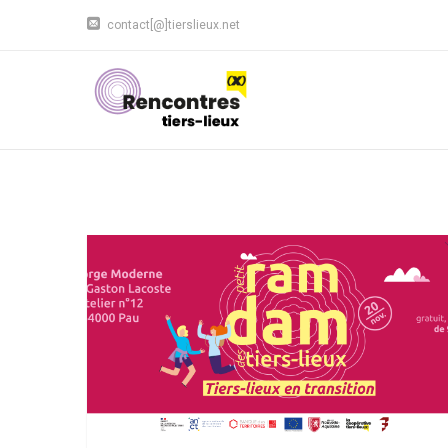
contact[@]tierslieux.net